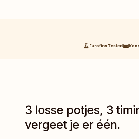
Eurofins Tested
Koop
3 losse potjes, 3 timin
vergeet je er één.