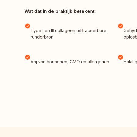
Wat dat in de praktijk betekent:
Type I en III collageen uit traceerbare 
Gehydr
runderbron
oplosb
Vrij van hormonen, GMO en allergenen
Halal 