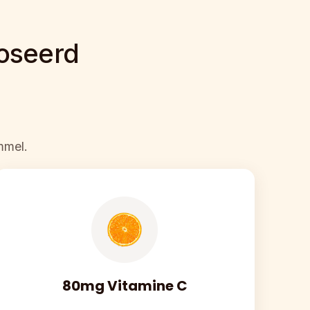
oseerd 
mmel.
80mg Vitamine C