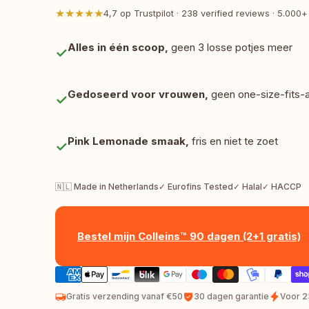
★★★★★
4,7 op Trustpilot · 238 verified reviews · 5.000+
Alles in één scoop,
 geen 3 losse potjes meer
✓
Gedoseerd voor vrouwen,
 geen one-size-fits-a
✓
Pink Lemonade smaak,
 fris en niet te zoet
✓
🇳🇱 Made in Netherlands
✓ Eurofins Tested
✓ Halal
✓ HACCP
Bestel mijn Colleins™ 90 dagen (2+1 gratis)
Gratis verzending vanaf €50
30 dagen garantie
Voor 2