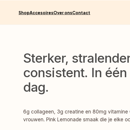
Meteen
naar de
content
Shop
Accesoires
Over ons
Contact
Sterker, stralender
consistent. In één
dag.
6g collageen, 3g creatine en 80mg vitamine 
vrouwen. Pink Lemonade smaak die je elke oc