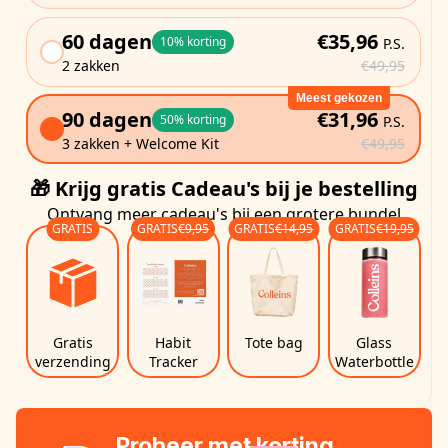
60 dagen
€35,96
10% korting
P.S.
2 zakken
€49,95
Meest gekozen
90 dagen
€31,96
50% korting
P.S.
3 zakken + Welcome Kit
€49,95
🎁 Krijg gratis Cadeau's bij je bestelling
Ontvang meer cadeau's bij een grotere bundel
GRATIS
GRATIS
€9,95
GRATIS
€14,95
GRATIS
€19,95
Gratis
Habit
Tote bag
Glass
verzending
Tracker
Waterbottle
Probeer met korting