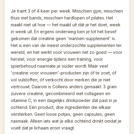
Je traint 3 of 4 keer per week. Misschien gym, misschien 
thuis met bands, misschien hardlopen of pilates. Het 
maakt niet uit hoe — het maakt uit dát je het doet, week 
in week uit. En ergens onderweg ben je tot het besef 
gekomen dat creatine geen 'mannen-supplement' is. 
Het is een van de meest onderzochte supplementen ter 
wereld, en het werkt voor vrouwen net zo goed — voor 
herstel, voor energie tijdens een training, voor 
spierbehoud naarmate je ouder wordt. Maar veel 
'creatine voor vrouwen'-producten zijn óf te zoet, óf 
vol vulstoffen, óf verkocht door merken die je niet 
vertrouwt. Daarom is Colleins anders gemaakt: 3 gram 
zuivere creatine, gecombineerd met collageen en 
vitamine C, in een dagelijks drinkpoeder dat past in je 
ochtend. Eén product, drie ingrediënten die elkaar 
versterken. Geen losse potjes, geen capsules, geen 
nasmaak. Alleen iets wat je elke ochtend drinkt omdat je 
voelt dat je lichaam erom vraagt.