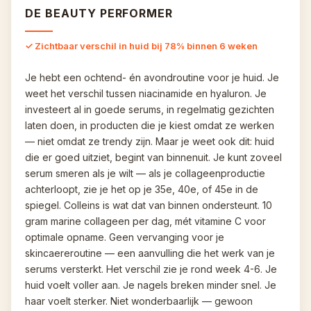
DE BEAUTY PERFORMER
✓ Zichtbaar verschil in huid bij 78% binnen 6 weken
Je hebt een ochtend- én avondroutine voor je huid. Je 
weet het verschil tussen niacinamide en hyaluron. Je 
investeert al in goede serums, in regelmatig gezichten 
laten doen, in producten die je kiest omdat ze werken 
— niet omdat ze trendy zijn. Maar je weet ook dit: huid 
die er goed uitziet, begint van binnenuit. Je kunt zoveel 
serum smeren als je wilt — als je collageenproductie 
achterloopt, zie je het op je 35e, 40e, of 45e in de 
spiegel. Colleins is wat dat van binnen ondersteunt. 10 
gram marine collageen per dag, mét vitamine C voor 
optimale opname. Geen vervanging voor je 
skincaereroutine — een aanvulling die het werk van je 
serums versterkt. Het verschil zie je rond week 4-6. Je 
huid voelt voller aan. Je nagels breken minder snel. Je 
haar voelt sterker. Niet wonderbaarlijk — gewoon 