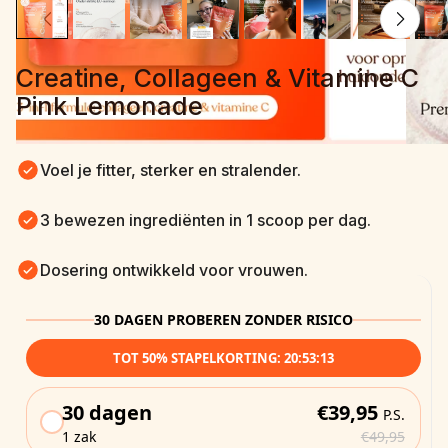
Creatine, Collageen & Vitamine C 
Pink Lemonade
Voel je fitter, sterker en stralender.
3 bewezen ingrediënten in 1 scoop per dag.
Dosering ontwikkeld voor vrouwen.
30 DAGEN PROBEREN ZONDER RISICO
TOT 50% STAPELKORTING:
20:53:11
30 dagen
€39,95
P.S.
1 zak
€49,95