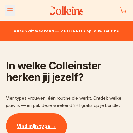
Meteen
naar de
content
Alleen dit weekend — 2+1 GRATIS op jouw routine
In welke Colleinster 
herken jij jezelf?
Vier types vrouwen, één routine die werkt. Ontdek welke 
jouw is — en pak deze weekend 2+1 gratis op je bundle.
Vind mijn type →