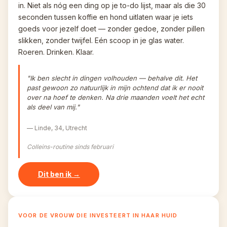
in. Niet als nóg een ding op je to-do lijst, maar als die 30 
seconden tussen koffie en hond uitlaten waar je iets 
goeds voor jezelf doet — zonder gedoe, zonder pillen 
slikken, zonder twijfel. Eén scoop in je glas water. 
Roeren. Drinken. Klaar.
"Ik ben slecht in dingen volhouden — behalve dit. Het 
past gewoon zo natuurlijk in mijn ochtend dat ik er nooit 
over na hoef te denken. Na drie maanden voelt het echt 
als deel van mij."
— Linde, 34, Utrecht
Colleins-routine sinds februari
Dit ben ik →
VOOR DE VROUW DIE INVESTEERT IN HAAR HUID