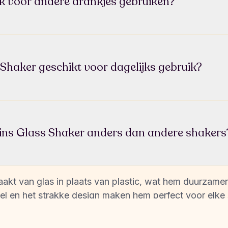
k voor andere drankjes gebruiken?
er is perfect voor Colleins Pink Lemonade, maar je ku
f andere drankjes.
 Shaker geschikt voor dagelijks gebruik?
 dagelijks gebruik. Duurzaam, makkelijk schoon te make
nemen.
ins Glass Shaker anders dan andere shakers
kt van glas in plaats van plastic, wat hem duurzamer e
el en het strakke design maken hem perfect voor elke si