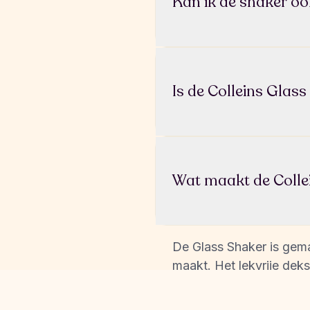
Kan ik de shaker oo
Absoluut. De Glass Shak
voor water, smoothies o
Is de Colleins Glass
Ja, hij is gemaakt voor
overal mee naartoe te 
Wat maakt de Colle
De Glass Shaker is gemaa
maakt. Het lekvrije deks
onderweg.