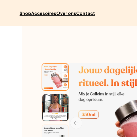
Meteen
naar de
content
Shop
Accesoires
Over ons
Contact