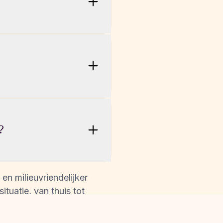
nt hem ook gebruiken 
n en stijlvol genoeg om 
?
n milieuvriendelijker 
tuatie, van thuis tot 