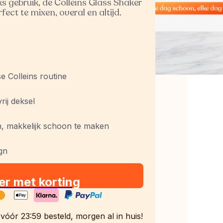
 gebruik, de Colleins Glass Shaker 
fect te mixen, overal en altijd.
se Colleins routine
ij deksel
, makkelijk schoon te maken
ign
er met korting
óór 23:59 besteld, morgen al in huis!