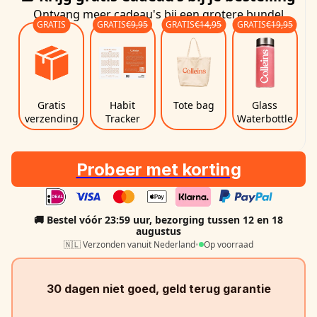
Ontvang meer cadeau's bij een grotere bundel
GRATIS
GRATIS
€9,95
GRATIS
€14,95
GRATIS
€19,95
Gratis
Habit
Tote bag
Glass
verzending
Tracker
Waterbottle
Probeer met korting
🚚 Bestel vóór 23:59 uur, bezorging
tussen 12 en 18
augustus
🇳🇱 Verzonden vanuit Nederland
•
Op voorraad
30 dagen niet goed, geld terug garantie