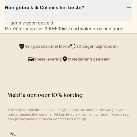
We bieden een 30-dagen tevredenheidsgarantie. Als je om 
gecertificeerde Nederlandse fabriek.
Hoe gebruik ik Colleins het beste?
welke reden dan ook niet tevreden bent, neem dan contact 
op met ons team en we regelen een volledige terugbetaling 
— geen vragen gesteld.
Mix één scoop met 300–500ml koud water en schud goed. 
Neem het dagelijks, bij voorkeur 's ochtends of voor je 
workout. Consistentie is de sleutel — voor de beste resultaten 
Veilig betalen met Mollie
30 dagen uitproberen 
gebruik je het elke dag.
Snelle levering
In Nederland gemaakt
Meld je aan voor 10% korting
*Door je e-mailadres in te vullen ga je akkoord met het ontvangen van e-
mailcommunicatie van ons. Dit kun je op elk moment wijzigen. Raadpleeg 
ons privacybeleid of neem contact met ons op.
language
NL