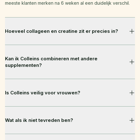
meeste klanten merken na 6 weken al een duidelijk verschil.
Hoeveel collageen en creatine zit er precies in?
Elke scoop Colleins bevat 5g collageen peptiden (Type I & III) 
Kan ik Colleins combineren met andere 
en 3g creatine monohydraat. Dit zijn klinisch onderbouwde 
supplementen?
doseringen die speciaal zijn afgestemd op het 
vrouwenlichaam.
Ja, absoluut. Colleins is veilig te combineren met vitamines, 
Is Colleins veilig voor vrouwen?
eiwitshakes en andere dagelijkse supplementen. Heb je een 
specifieke medische aandoening of gebruik je medicatie? 
Raadpleeg dan even je huisarts.
Ja. Colleins is speciaal ontwikkeld voor vrouwen en 
Wat als ik niet tevreden ben?
geformuleerd op basis van wetenschappelijk onderzoek naar 
vrouwenlichamen. Zonder toegevoegde suikers, zonder 
kunstmatige kleurstoffen en geproduceerd in een GMP-