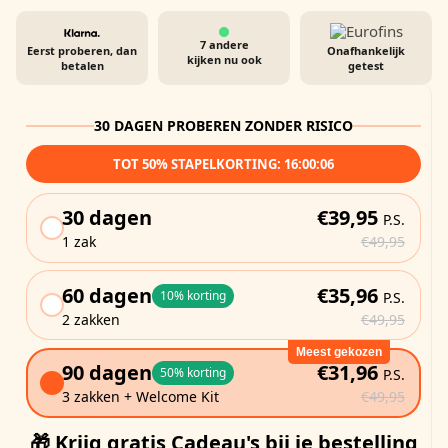
7
andere
Eerst proberen, dan
Onafhankelijk
kijken nu ook
betalen
getest
30 DAGEN PROBEREN ZONDER RISICO
TOT 50% STAPELKORTING:
16:00:04
30 dagen
€39,95
P.S.
1 zak
€49,95
60 dagen
€35,96
10% korting
P.S.
2 zakken
€49,95
Meest gekozen
90 dagen
€31,96
50% korting
P.S.
3 zakken + Welcome Kit
€49,95
🎁 Krijg gratis Cadeau's bij je bestelling