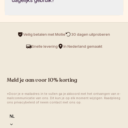
dagelijks gebruik?
ook gebruiken voor water, smoothies of 
andere drankjes.
Ja, hij is gemaakt voor dagelijks gebruik. 
Duurzaam, makkelijk schoon te maken en 
Veilig betalen met Mollie
30 dagen uitproberen 
stijlvol genoeg om overal mee naartoe te 
Snelle levering
In Nederland gemaakt
nemen.
Meld je aan voor 10% korting
*Door je e-mailadres in te vullen ga je akkoord met het ontvangen van e-
mailcommunicatie van ons. Dit kun je op elk moment wijzigen. Raadpleeg 
ons privacybeleid of neem contact met ons op.
language
NL