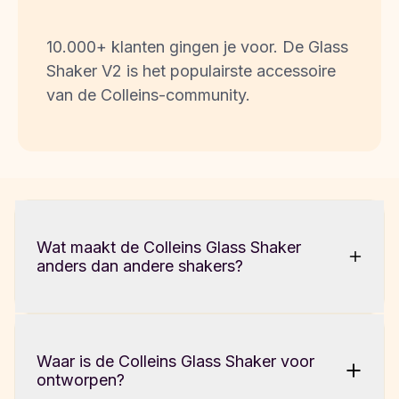
10.000+ klanten gingen je voor. De Glass 
Shaker V2 is het populairste accessoire 
van de Colleins-community.
Wat maakt de Colleins Glass Shaker 
anders dan andere shakers?
De Glass Shaker is gemaakt van glas in 
Waar is de Colleins Glass Shaker voor 
plaats van plastic, wat hem duurzamer en 
ontworpen?
milieuvriendelijker maakt. Het lekvrije deksel 