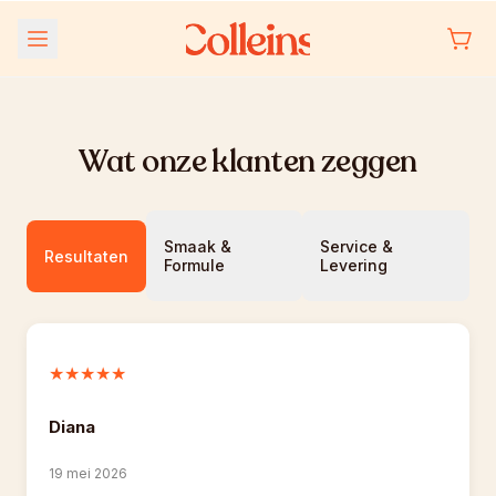
Meteen
naar de
content
Wat onze klanten zeggen
Smaak & 
Service & 
Resultaten
Formule
Levering
★★★★★
Diana
19 mei 2026