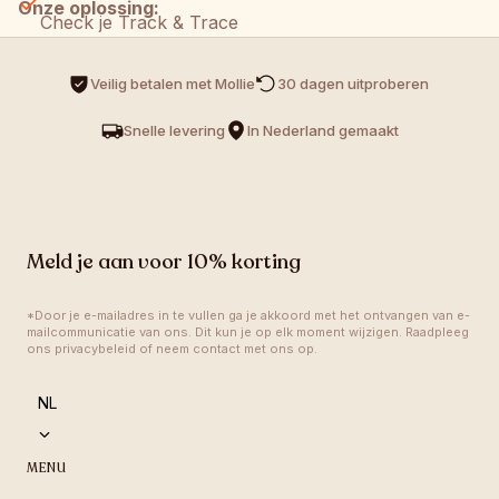
Onze oplossing:
Check je Track & Trace
Gratis vervanging, of
Kijk bij buren of een afhaalpunt
Veilig betalen met Mollie
30 dagen uitproberen 
Volledige terugbetaling
Snelle levering
In Nederland gemaakt
Wacht 2 werkdagen
Zo simpel is het.
Na 5 werkdagen (NL/BE) of 10 werkdagen (EU) nog 
niks?
 Mail support@colleins.com.
Meld je aan voor 10% korting
*Door je e-mailadres in te vullen ga je akkoord met het ontvangen van e-
mailcommunicatie van ons. Dit kun je op elk moment wijzigen. Raadpleeg 
ons privacybeleid of neem contact met ons op.
language
NL
MENU