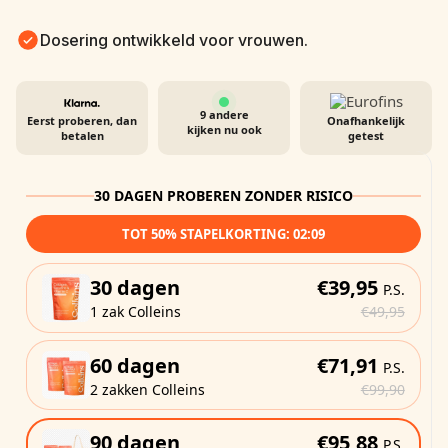
Dosering ontwikkeld voor vrouwen.
9
andere
Eerst proberen, dan
Onafhankelijk
kijken nu ook
betalen
getest
30 DAGEN PROBEREN ZONDER RISICO
TOT 50% STAPELKORTING:
02:07
30 dagen
€39,95
P.S.
1 zak Colleins
€49,95
60 dagen
€71,91
P.S.
2 zakken Colleins
€99,90
90 dagen
€95,88
P.S.