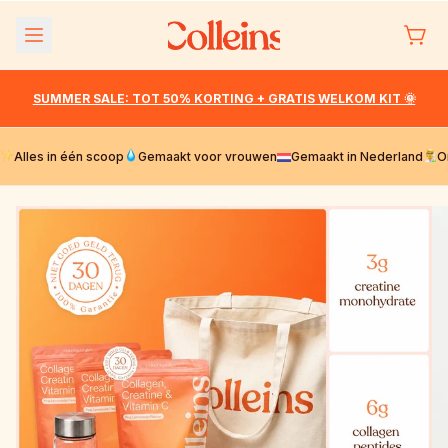
Meteen
naar de
content
SUMMER SALE: TOT 50% KORTING + GRATIS WELKOM KIT 🌞
Alles in één scoop
Gemaakt voor vrouwen
Gemaakt in Nederland
O