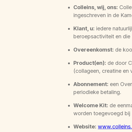
Colleins, wij, ons:
Colle
ingeschreven in de Ka
Klant, u:
iedere natuurli
beroepsactiviteit en di
Overeenkomst:
de koop
Product(en):
de door C
(collageen, creatine en
Abonnement:
een Overe
periodieke betaling.
Welcome Kit:
de eenmal
worden toegevoegd bij s
Website:
www.colleins