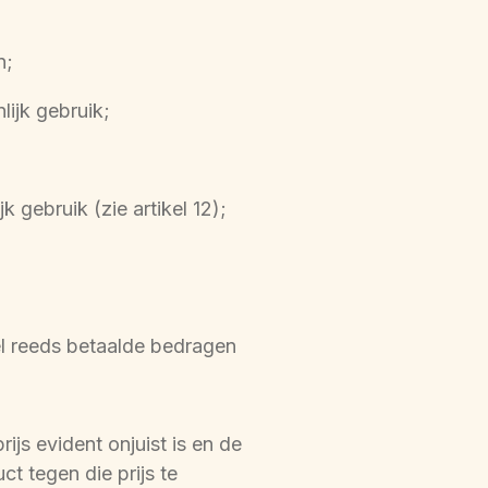
n;
lijk gebruik;
k gebruik (zie artikel 12);
el reeds betaalde bedragen 
js evident onjuist is en de 
t tegen die prijs te 