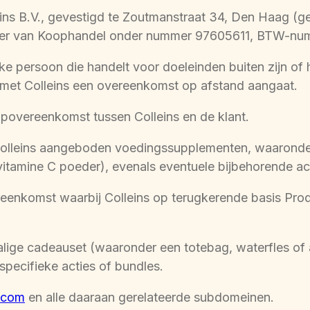
ins B.V., gevestigd te Zoutmanstraat 34, Den Haag (
mer van Koophandel onder nummer 97605611, BTW-n
jke persoon die handelt voor doeleinden buiten zijn of h
e met Colleins een overeenkomst op afstand aangaat.
overeenkomst tussen Colleins en de klant.
olleins aangeboden voedingssupplementen, waaronde
 vitamine C poeder), evenals eventuele bijbehorende ac
enkomst waarbij Colleins op terugkerende basis Prod
ige cadeauset (waaronder een totebag, waterfles of a
pecifieke acties of bundles.
.com
en alle daaraan gerelateerde subdomeinen.