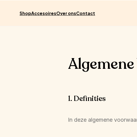
Meteen
naar de
content
Shop
Accesoires
Over ons
Contact
Algemene 
1. Definities
In deze algemene voorwaar