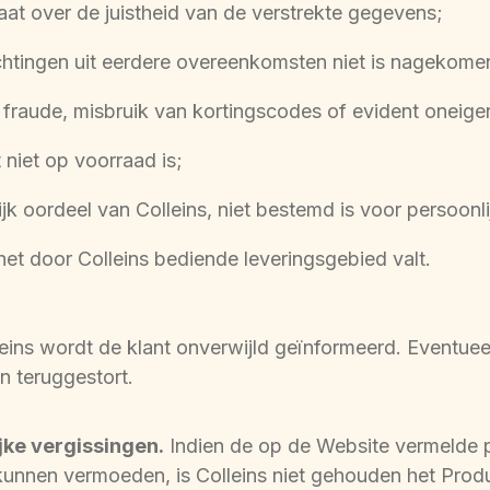
aat over de juistheid van de verstrekte gegevens;
ichtingen uit eerdere overeenkomsten niet is nagekome
 fraude, misbruik van kortingscodes of evident oneigen
niet op voorraad is;
ijk oordeel van Colleins, niet bestemd is voor persoonlij
het door Colleins bediende leveringsgebied valt.
leins wordt de klant onverwijld geïnformeerd. Eventue
 teruggestort.
ijke vergissingen.
 Indien de op de Website vermelde pri
 kunnen vermoeden, is Colleins niet gehouden het Produc