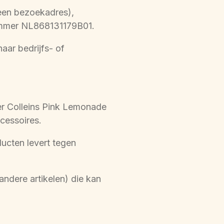
geen bezoekadres),
ummer NL868131179B01.
aar bedrijfs- of
r Colleins Pink Lemonade
cessoires.
ucten levert tegen
ndere artikelen) die kan