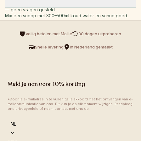
op met ons team en we regelen een volledige terugbetaling 
— geen vragen gesteld.
Mix één scoop met 300–500ml koud water en schud goed. 
Neem het dagelijks, bij voorkeur 's ochtends of voor je 
workout. Consistentie is de sleutel — voor de beste resultaten 
Veilig betalen met Mollie
30 dagen uitproberen 
gebruik je het elke dag.
Snelle levering
In Nederland gemaakt
Meld je aan voor 10% korting
*Door je e-mailadres in te vullen ga je akkoord met het ontvangen van e-
mailcommunicatie van ons. Dit kun je op elk moment wijzigen. Raadpleeg 
ons privacybeleid of neem contact met ons op.
language
NL