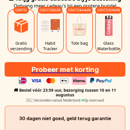
Ontvang meer cadeau's bij een grotere bundel
GRATIS
GRATIS
€9,95
GRATIS
€14,95
GRATIS
€19,95
Gratis
Habit
Tote bag
Glass
verzending
Tracker
Waterbottle
Probeer met korting
🚚 Bestel vóór 23:59 uur, bezorging
tussen 10 en 11
augustus
🇳🇱 Verzonden vanuit Nederland
•
Op voorraad
30 dagen niet goed, geld terug garantie