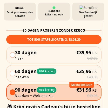
4
andere
Eerst proberen, dan
Onafhankelijk
kijken nu ook
betalen
getest
30 DAGEN PROBEREN ZONDER RISICO
TOT 50% STAPELKORTING:
18:08:27
30 dagen
€39,95
P.S.
1 zak
€49,95
60 dagen
€35,96
10% korting
P.S.
2 zakken
€49,95
Meest gekozen
90 dagen
€31,96
50% korting
P.S.
3 zakken + Welcome Kit
€49,95
🎁 Krijg gratis Cadeau's bij je bestelling