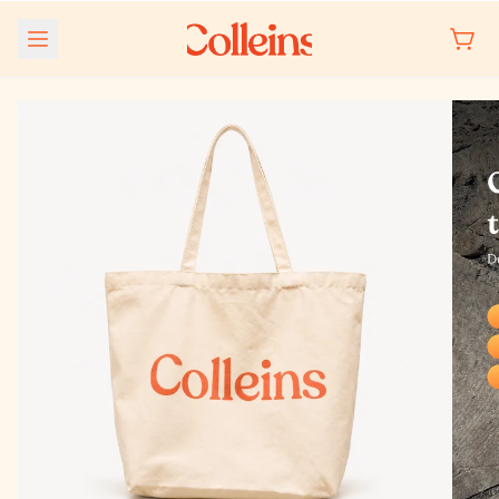
Meteen
naar de
content