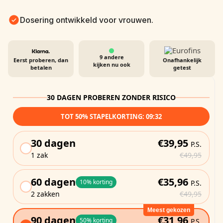
Dosering ontwikkeld voor vrouwen.
9
andere
Eerst proberen, dan
Onafhankelijk
kijken nu ook
betalen
getest
30 DAGEN PROBEREN ZONDER RISICO
TOT 50% STAPELKORTING:
09:30
30 dagen
€39,95
P.S.
1 zak
€49,95
60 dagen
€35,96
10% korting
P.S.
2 zakken
€49,95
Meest gekozen
90 dagen
€31,96
50% korting
P.S.