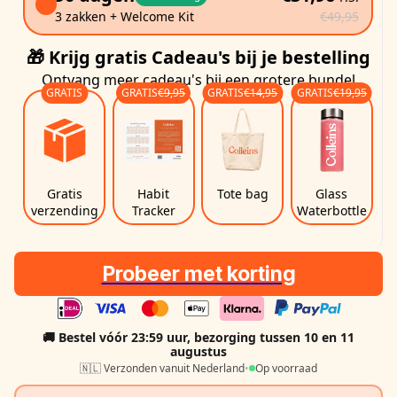
3 zakken + Welcome Kit
€49,95
🎁 Krijg gratis Cadeau's bij je bestelling
Ontvang meer cadeau's bij een grotere bundel
GRATIS
GRATIS
€9,95
GRATIS
€14,95
GRATIS
€19,95
Gratis
Habit
Tote bag
Glass
verzending
Tracker
Waterbottle
Probeer met korting
🚚 Bestel vóór 23:59 uur, bezorging
tussen 10 en 11
augustus
🇳🇱 Verzonden vanuit Nederland
•
Op voorraad