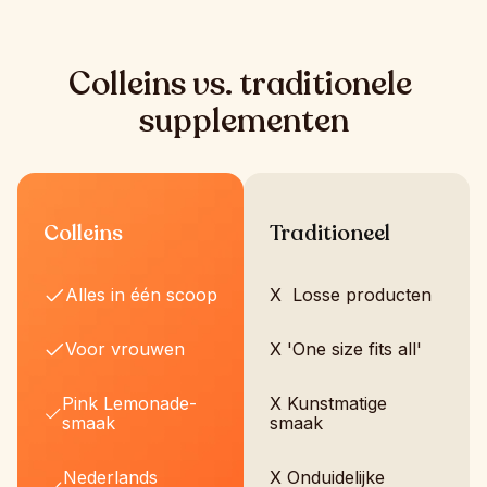
Colleins vs. traditionele 
supplementen
Colleins
Traditioneel
Alles in één scoop
X  Losse producten
Voor vrouwen
X 'One size fits all'
Pink Lemonade-
X Kunstmatige 
smaak
smaak
Nederlands 
X Onduidelijke 