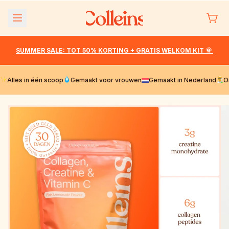
Meteen
naar de
content
SUMMER SALE: TOT 50% KORTING + GRATIS WELKOM KIT 🌞 
Alles in één scoop
Gemaakt voor vrouwen
Gemaakt in Nederland
O