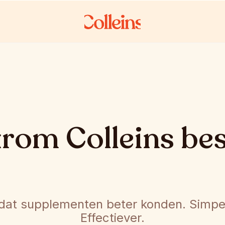
om Colleins be
at supplementen beter konden. Simpele
Effectiever.