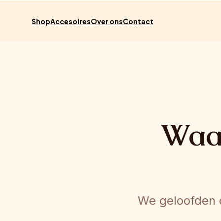
Meteen
naar de
content
Shop
Accesoires
Over ons
Contact
Waar
We geloofden d