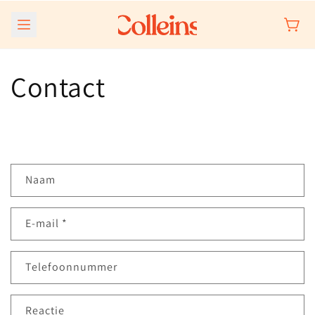
Meteen
naar de
content
Contact
C
Naam
o
n
E‑mail
*
t
a
c
Telefoonnummer
t
f
Reactie