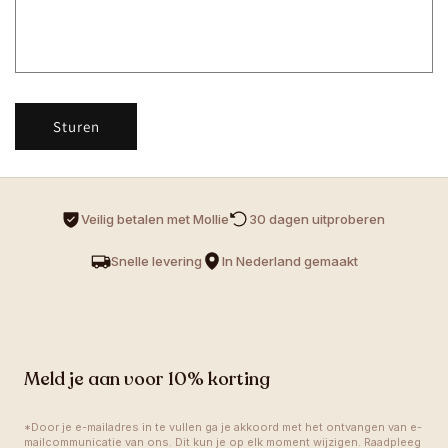
o
r
m
u
l
Sturen
i
e
r
Veilig betalen met Mollie
30 dagen uitproberen 
Snelle levering
In Nederland gemaakt
Meld je aan voor 10% korting
*Door je e-mailadres in te vullen ga je akkoord met het ontvangen van e-
mailcommunicatie van ons. Dit kun je op elk moment wijzigen. Raadpleeg 