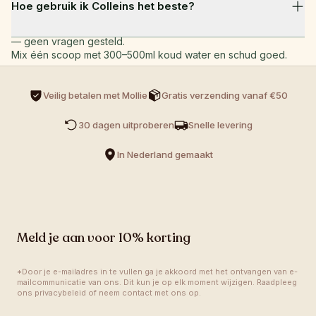
Hoe gebruik ik Colleins het beste?
welke reden dan ook niet tevreden bent, neem dan contact 
op met ons team en we regelen een volledige terugbetaling 
— geen vragen gesteld.
Mix één scoop met 300–500ml koud water en schud goed. 
Neem het dagelijks, bij voorkeur 's ochtends of voor je 
workout. Consistentie is de sleutel — voor de beste resultaten 
Veilig betalen met Mollie
Gratis verzending vanaf €50
gebruik je het elke dag.
30 dagen uitproberen
Snelle levering
In Nederland gemaakt
Meld je aan voor 10% korting
*Door je e-mailadres in te vullen ga je akkoord met het ontvangen van e-
mailcommunicatie van ons. Dit kun je op elk moment wijzigen. Raadpleeg 
ons privacybeleid of neem contact met ons op.