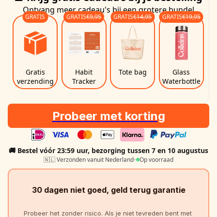
Ontvang meer cadeau's bij een grotere bundel
GRATIS
GRATIS
€9,95
GRATIS
€14,95
GRATIS
€19,95
Gratis
Habit
Tote bag
Glass
verzending
Tracker
Waterbottle
Probeer met korting
🚚 Bestel vóór 23:59 uur, bezorging
tussen 7 en 10 augustus
🇳🇱 Verzonden vanuit Nederland
•
Op voorraad
30 dagen niet goed, geld terug garantie
Probeer het zonder risico. Als je niet tevreden bent met 