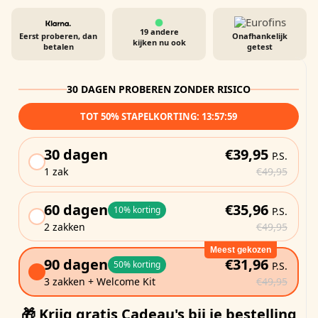
19
andere
Eerst proberen, dan
Onafhankelijk
kijken nu ook
betalen
getest
30 DAGEN PROBEREN ZONDER RISICO
TOT 50% STAPELKORTING:
13:57:57
30 dagen
€39,95
P.S.
1 zak
€49,95
60 dagen
€35,96
10% korting
P.S.
2 zakken
€49,95
Meest gekozen
90 dagen
€31,96
50% korting
P.S.
3 zakken + Welcome Kit
€49,95
🎁 Krijg gratis Cadeau's bij je bestelling