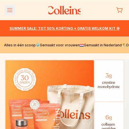
Meteen
naar de
content
SUMMER SALE: TOT 50% KORTING + GRATIS WELKOM KIT 🌞
Alles in één scoop
Gemaakt voor vrouwen
Gemaakt in Nederland
O