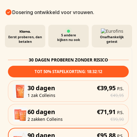
Dosering ontwikkeld voor vrouwen.
5
andere
Eerst proberen, dan
Onafhankelijk
kijken nu ook
betalen
getest
30 DAGEN PROBEREN ZONDER RISICO
TOT 50% STAPELKORTING:
18:32:11
30 dagen
€39,95
P.S.
1 zak Colleins
€49,95
60 dagen
€71,91
P.S.
2 zakken Colleins
€99,90
90 dagen
€95,88
P.S.