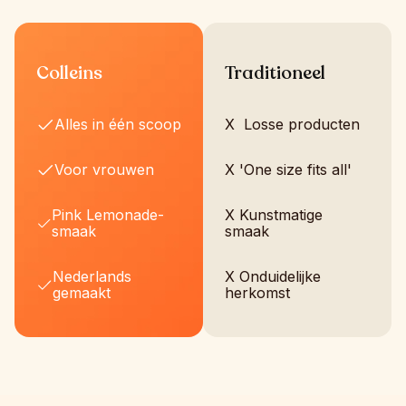
Colleins
Traditioneel
Alles in één scoop
X  Losse producten
Voor vrouwen
X 'One size fits all'
Pink Lemonade-
X Kunstmatige 
smaak
smaak
Nederlands 
X Onduidelijke 
gemaakt
herkomst