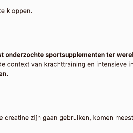
 te kloppen.
st onderzochte sport­supplementen ter werel
de context van krachttraining en intensieve i
en.
creatine zijn gaan gebruiken, komen meesta