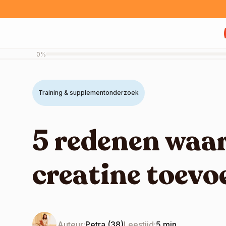
Meteen
naar de
content
0%
Training & supplementonderzoek
5 redenen waa
creatine toev
Auteur:
Petra (38)
Leestijd:
5 min