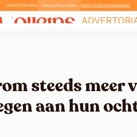
AUGUSTUS DEAL
00
dag
•
00
uur
•
00
min
CHECK DE BESCHIKBAARHEID
rom steeds meer v
oegen aan hun och