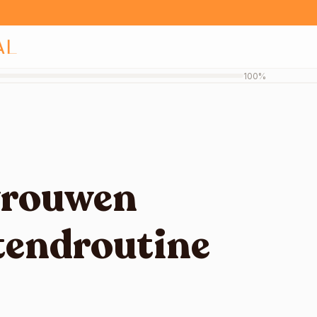
100%
rouwen 
tendroutine